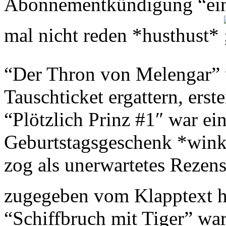
Abonnementkündigung “eing
mal nicht reden *husthust*
“Der Thron von Melengar” u
Tauschticket ergattern, erst
“Plötzlich Prinz #1″ war ei
Geburtstagsgeschenk *wink
zog als unerwartetes Rezens
zugegeben vom Klapptext h
“Schiffbruch mit Tiger” wa