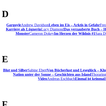
D
Gargoyle
Andrew Davidson
Leben im Eis – Arktis in Gefahr
Fred
Karriere als Lügnerin
Lucy Diamond
Das verzauberte Buch – H
Monster
Cameron Dokey
Im Herzen der Wildnis #1
Sara D
E
Blut und Silber
Sabine Ebert
Von Bücherlust und Leseglück – Klu
Nation unter der Sonne – Geschichten aus Island
Thorarinn
Video
Andreas Eschbach
Einmal ist keinmal
F