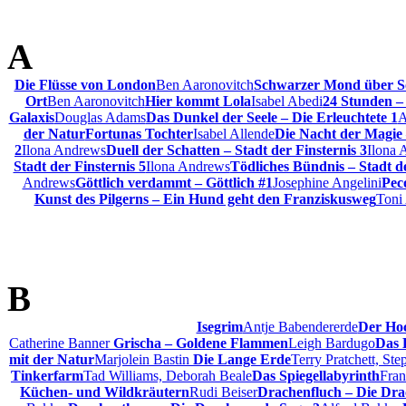
A
Die Flüsse von London
Ben Aaronovitch
Schwarzer Mond über S
Ort
Ben Aaronovitch
Hier kommt Lola
Isabel Abedi
24 Stunden –
Galaxis
Douglas Adams
Das Dunkel der Seele – Die Erleuchtete 1
A
der Natur
Fortunas Tochter
Isabel Allende
Die Nacht der Magie –
2
Ilona Andrews
Duell der Schatten – Stadt der Finsternis 3
Ilona 
Stadt der Finsternis 5
Ilona Andrews
Tödliches Bündnis – Stadt de
Andrews
Göttlich verdammt – Göttlich #1
Josephine Angelini
Pec
Kunst des Pilgerns – Ein Hund geht den Franziskusweg
Toni
B
Isegrim
Antje Babendererde
Der Hoc
Catherine Banner
Grischa – Goldene Flammen
Leigh Bardugo
Das 
mit der Natur
Marjolein Bastin
Die Lange Erde
Terry Pratchett, St
Tinkerfarm
Tad Williams, Deborah Beale
Das Spiegellabyrinth
Fra
Küchen- und Wildkräutern
Rudi Beiser
Drachenfluch – Die Dra