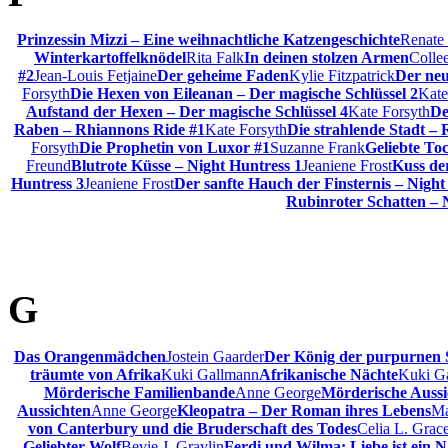
Prinzessin Mizzi – Eine weihnachtliche Katzengeschichte
Renate
Winterkartoffelknödel
Rita Falk
In deinen stolzen Armen
Colle
#2
Jean-Louis Fetjaine
Der geheime Faden
Kylie Fitzpatrick
Der ne
Forsyth
Die Hexen von Eileanan – Der magische Schlüssel 2
Kate
Aufstand der Hexen – Der magische Schlüssel 4
Kate Forsyth
De
Raben – Rhiannons Ride #1
Kate Forsyth
Die strahlende Stadt –
Forsyth
Die Prophetin von Luxor #1
Suzanne Frank
Geliebte To
Freund
Blutrote Küsse – Night Huntress 1
Jeaniene Frost
Kuss de
Huntress 3
Jeaniene Frost
Der sanfte Hauch der Finsternis – Night
Rubinroter Schatten – 
G
Das Orangenmädchen
Jostein Gaarder
Der König der purpurnen 
träumte von Afrika
Kuki Gallmann
Afrikanische Nächte
Kuki G
Mörderische Familienbande
Anne George
Mörderische Aussi
Aussichten
Anne George
Kleopatra – Der Roman ihres Lebens
Ma
von Canterbury und die Bruderschaft des Todes
Celia L. Grac
Geliebter Wolf
Bevie J. Gravlin
Ferdi und Wilma: Liebe ist ein N