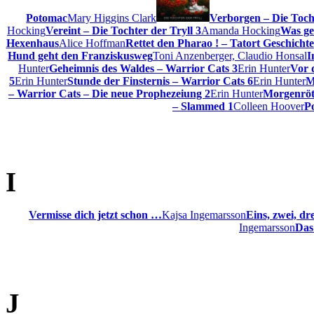
Potomac
Mary Higgins Clark
Verborgen – Die Tocht
Hocking
Vereint – Die Tochter der Tryll 3
Amanda Hocking
Was ge
Hexenhaus
Alice Hoffman
Rettet den Pharao ! – Tatort Geschichte
Hund geht den Franziskusweg
Toni Anzenberger, Claudio Honsal
I
Hunter
Geheimnis des Waldes – Warrior Cats 3
Erin Hunter
Vor 
5
Erin Hunter
Stunde der Finsternis – Warrior Cats 6
Erin Hunter
M
– Warrior Cats – Die neue Prophezeiung 2
Erin Hunter
Morgenröt
– Slammed 1
Colleen Hoover
P
I
Vermisse dich jetzt schon …
Kajsa Ingemarsson
Eins, zwei, dre
Ingemarsson
Das
J