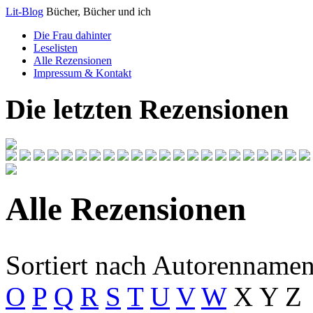
Lit-Blog
Bücher, Bücher und ich
Die Frau dahinter
Leselisten
Alle Rezensionen
Impressum & Kontakt
Die letzten Rezensionen
Alle Rezensionen
Sortiert nach Autorennamen
O
P
Q
R
S
T
U
V
W
X Y Z