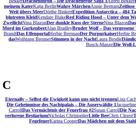
Bekker
Drachenthron – Die Drachenerde Saga 3
Alfred Bekker
meinem Kater
Katja Berlin
Wahre Märchen
Annie Bertram
Zeitlose
Weit übers Meer
Dörthe Binkert
Expedition Antarctica – 484 Ta
blutroten Kleid
Kendare Blake
Red Riding Hood – Unter dem W
Zweilicht
Nina Blazon
Der dunkle Kuss der Sterne
Nina Blazon
Das
Mord im Gurkenbeet
Alan Bradley
Bruder Wolf – Das vergessene
Brandt
Das Elfenportal
Herbie Brennan
Der Purpurkaiser
Herbie B
das
Wolfgang Brenner
Stimmen in der Nacht
Laura Brodie
Dämli
Busch-Manzel
Die Woll-L
C
Eternally – Selbst die Ewigkeit kann uns nicht trennen
Lisa Cac
Die Geheimnisse des Nachtpalais – Die Auserwählte 1
Jacquelin
Carroll
Das Vermächtnis der Feuerfrau #2
Susan Carroll
Die Nac
verlorene Bestiarium
Nicholas Christopher
Little Bee
Chris Cleave
T
Fegefeuer
Karina Cooper
Das Mädchen mit dem Stahl