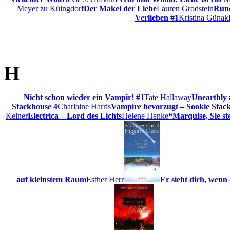
Meyer zu Küingdorf
Der Makel der Liebe
Lauren Grodstein
Rune
Verlieben #1
Kristina Günak
H
Nicht schon wieder ein Vampir! #1
Tate Hallaway
Unearthly
Stackhouse 4
Charlaine Harris
Vampire bevorzugt – Sookie Stac
Kelner
Electrica – Lord des Lichts
Helene Henke
“Marquise, Sie st
auf kleinstem Raum
Esther Herr
Er sieht dich, wenn 