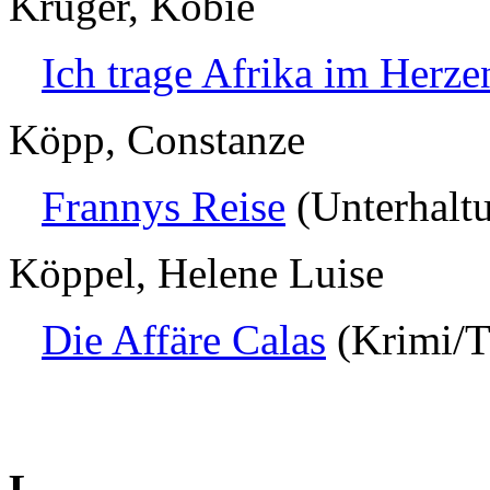
Krüger, Kobie
Ich trage Afrika im Herze
Köpp, Constanze
Frannys Reise
(Unterhalt
Köppel, Helene Luise
Die Affäre Calas
(Krimi/Th
L