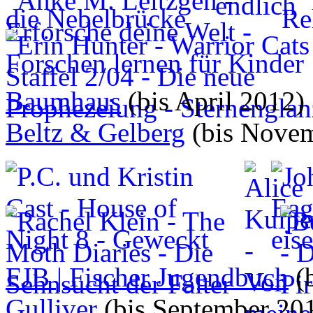
Baumhaus
(bis April 2012)
Beltz & Gelberg
(bis Novem
FJB | Fischer Jugendbuch
(
Gulliver
(bis September 20