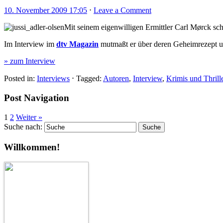
10. November 2009 17:05
⋅
Leave a Comment
Mit seinem eigenwilligen Ermittler Carl Mørck sch
Im Interview im
dtv Magazin
mutmaßt er über deren Geheimrezept 
» zum Interview
Posted in:
Interviews
⋅
Tagged:
Autoren
,
Interview
,
Krimis und Thrill
Post Navigation
1
2
Weiter »
Suche nach:
Willkommen!