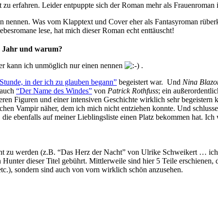
it zu erfahren. Leider entpuppte sich der Roman mehr als Frauenroman
n nennen. Was vom Klapptext und Cover eher als Fantasyroman rüberk
iebesromane lese, hat mich dieser Roman echt enttäuscht!
em Jahr und warum?
Hier kann ich unmöglich nur einen nennen
.
Stunde, in der ich zu glauben begann”
begeistert war. Und
Nina Blazo
 auch
“Der Name des Windes”
von
Patrick Rothfuss
; ein außerordentli
ren Figuren und einer intensiven Geschichte wirklich sehr begeister
chen Vampir näher, dem ich mich nicht entziehen konnte. Und schluss
 die ebenfalls auf meiner Lieblingsliste einen Platz bekommen hat. Ic
annt zu werden (z.B. “Das Herz der Nacht” von Ulrike Schweikert … ic
 Hunter dieser Titel gebührt. Mittlerweile sind hier 5 Teile erschienen
tc.), sondern sind auch von vorn wirklich schön anzusehen.