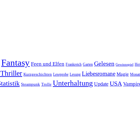
Fantasy
Gelesen
Feen und Elfen
Frankreich
Garten
He
Gewinnspiel
Thriller
Liebesromane
Magie
Kurzgeschichten
Leseprobe
Lesung
Monats
Unterhaltung
tatistik
USA
Vampir
Update
Steampunk
Trolle