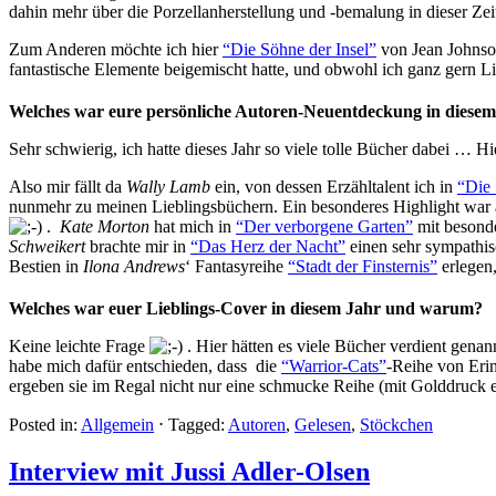
dahin mehr über die Porzellanherstellung und -bemalung in dieser Ze
Zum Anderen möchte ich hier
“Die Söhne der Insel”
von Jean Johnso
fantastische Elemente beigemischt hatte, und obwohl ich ganz gern L
Welches war eure persönliche Autoren-Neuentdeckung in dies
Sehr schwierig, ich hatte dieses Jahr so viele tolle Bücher dabei … 
Also mir fällt da
Wally Lamb
ein, von dessen Erzähltalent ich in
“Die 
nunmehr zu meinen Lieblingsbüchern. Ein besonderes Highlight war
.
Kate Morton
hat mich in
“Der verborgene Garten”
mit besonde
Schweikert
brachte mir in
“Das Herz der Nacht”
einen sehr sympathis
Bestien in
Ilona Andrews
‘ Fantasyreihe
“Stadt der Finsternis”
erlegen,
Welches war euer Lieblings-Cover in diesem Jahr und warum?
Keine leichte Frage
. Hier hätten es viele Bücher verdient gen
habe mich dafür entschieden, dass die
“Warrior-Cats”
-Reihe von Erin
ergeben sie im Regal nicht nur eine schmucke Reihe (mit Golddruck e
Posted in:
Allgemein
⋅
Tagged:
Autoren
,
Gelesen
,
Stöckchen
Interview mit Jussi Adler-Olsen