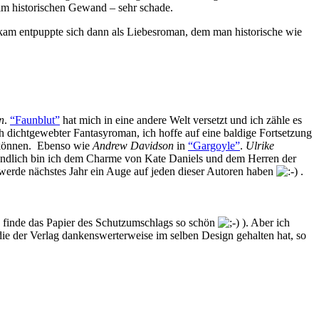
 im historischen Gewand – sehr schade.
am entpuppte sich dann als Liebesroman, dem man historische wie
n
.
“Faunblut”
hat mich in eine andere Welt versetzt und ich zähle es
ch dichtgewebter Fantasyroman, ich hoffe auf eine baldige Fortsetzung
n können. Ebenso wie
Andrew Davidson
in
“Gargoyle”
.
Ulrike
endlich bin ich dem Charme von Kate Daniels und dem Herren der
h werde nächstes Jahr ein Auge auf jeden dieser Autoren haben
.
h finde das Papier des Schutzumschlags so schön
). Aber ich
, die der Verlag dankenswerterweise im selben Design gehalten hat, so