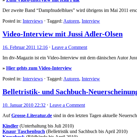
Der zweite Band “Dampfnudelblues” wird übrigens im Mai 2011 ersc
Posted in:
Interviews
⋅
Tagged:
Autoren
,
Interview
Video-Interview mit Jussi Adler-Olsen
16. Februar 2011 12:16
⋅
Leave a Comment
Im dtv-Magazin ist ein Video-Interview mit dem dänischen Autor Jus
»
Hier gehts zum Video-Interview
Posted in:
Interviews
⋅
Tagged:
Autoren
,
Interview
Belletristik- und Sachbuch-Neuerscheinun
10. Januar 2010 22:32
⋅
Leave a Comment
Auf
Grosse-Literatur.de
sind in den letzten Tagen aktuelle Neuersc
Kindler
(Unterhaltung bis Juli 2010)
Knaur Taschenbuch
(Belletristik und Sachbuch bis April 2010)
Knesebeck
(Bildbände bis April 2010)