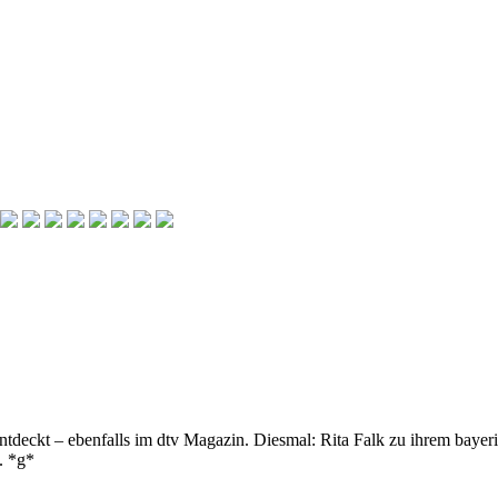
 entdeckt – ebenfalls im dtv Magazin. Diesmal: Rita Falk zu ihrem baye
. *g*