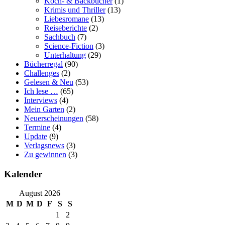
Koch- & Backbücher
(1)
Krimis und Thriller
(13)
Liebesromane
(13)
Reiseberichte
(2)
Sachbuch
(7)
Science-Fiction
(3)
Unterhaltung
(29)
Bücherregal
(90)
Challenges
(2)
Gelesen & Neu
(53)
Ich lese …
(65)
Interviews
(4)
Mein Garten
(2)
Neuerscheinungen
(58)
Termine
(4)
Update
(9)
Verlagsnews
(3)
Zu gewinnen
(3)
Kalender
August 2026
M
D
M
D
F
S
S
1
2