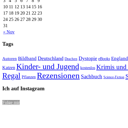
3
4
5
6
7
8
9
10
11
12
13
14
15
16
17
18
19
20
21
22
23
24
25
26
27
28
29
30
31
« Nov
Tags
Bildband
Deutschland
Dystopie
England
Autoren
eBooks
Drachen
Kinder- und Jugend
Krimis und 
Katzen
kostenlos
Rezensionen
Regal
S
Sachbuch
Pflanzen
Science-Fiction
Ich auf Instagram
Folge mir