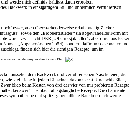
und werde mich definitiv baldigst daran erproben.
edes Backwerk in einzigartigem Stil und unheimlich verführerisch
 noch besser, auch überraschenderweise relativ wenig Zucker.
ssguss“ sowie den „Erdbeertartlettes“ (in abgewandelter Form mit
ezepte waren zwar nicht DER „Obermegaknaller“, aber durchaus lecker
den Namen „Angebertörtchen“ hört), sondern dafür umso schneller und
uschlägt, finden sich hier die richtigen Rezepte, um im
ir alle waren der Meinung, es ähnelt einem Pferd
n lecker aussehendem Backwerk und verführerischen Naschereien, die
ch, wie viel Liebe in jedem Einzelnen davon steckt. Und schließlich,
war blieb beim Kosten von drei der vier von mir probierten Rezepte
hmalbackenswert“ – einfach alltagstaugliche Rezepte. Die charmante
dieses sympathische und spritzig-jugendliche Backbuch. Ich werde