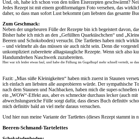
Und, oh, habe ich schon von den tollen Eisrezepten geschwärmt? Nei
Jedes Rezept ist mit einem großformatigen Foto versehen, das wirklic
daher, so dass man sofort Lust bekommt (am liebsten das gesamte B
Zum Geschmack:
Neben der ungeheuren Fülle der Rezepte bin ich begeistert davon, da
Bisher habe ich mich an den „Gefüllten Quarktäschchen“ und „Klei
Beeren und Schokoboden) versucht. Die Tartlettes haben mich wirkli
– und vielmehr als das müssen sie auch nicht sein. Denn die vorgest
unkompliziert zubereitete alltagstaugliche Rezepte. Wenn sich also k
Handumdrehen Naschwerk zuzubereiten.
Hier war ich leider etwas faul, und habe die Füllung im Gugelhupf mehr schnell verteilt, so d
Fazit: „Mias süße Kleinigkeiten“ haben mich zuerst in Staunen verse
ich einfach am liebsten alle ausprobieren würde. Der sympathische Ton
nach dem Staunen und Nachbacken, haben mich die super-schnellen u
ein „WOW“-Effekt aus, aber es schmeckte durchaus lecker (auch mit w
abwechslungsreiche Fülle sorgt dafür, dass dieses Buch definitiv sc
mich definitiv bald an viel mehr daraus versuchen.
Und hier nun meine Variante der Tartlettes (dieses Rezept stammt in 
Beeren-Schmand-Tartelettes
Schokoladenboden: