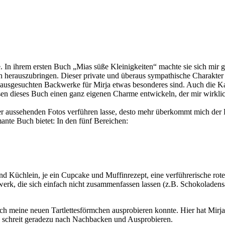
In ihrem ersten Buch „Mias süße Kleinigkeiten“ machte sie sich mir gl
ch herauszubringen. Dieser private und überaus sympathische Charakter 
hr ausgesuchten Backwerke für Mirja etwas besonderes sind. Auch die Ka
en dieses Buch einen ganz eigenen Charme entwickeln, der mir wirklich
ker aussehenden Fotos verführen lasse, desto mehr überkommt mich der
ante Buch bietet: In den fünf Bereichen:
nd Küchlein, je ein Cupcake und Muffinrezept, eine verführerische rote
werk, die sich einfach nicht zusammenfassen lassen (z.B. Schokoladens
ich meine neuen Tartlettesförmchen ausprobieren konnte. Hier hat Mirja
as schreit geradezu nach Nachbacken und Ausprobieren.