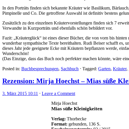
In den Porträts finden sich bekannte Kräuter wie Basilikum, Bärlauch
Pimpinelle und Co. Die getroffene Auswahl ist definitiv bestens gelu
Zusätzlich zu den einzelnen Kräutervorstellungen finden sich 7 erwei
Verwandte in Kurzporträts und ebenfalls schön bebildert vor.
Fazit: „Kräuterglück“ ist eines dieser Bücher, die von vorn bis hint
wunderbar sympathische Texte bereithalten. Rudi Beiser schafft es, un
dieses Jahr jede geeignete Ecke mit Kräutern bepflanzen werde, einf
Wunderschön!
(Das Einzige, dass das Buch noch perfekter machen könnte, wäre ein
Posted in:
Buchbesprechungen
,
Sachbuch
⋅
Tagged:
Garten
,
Kräuter
,
Rezension: Mirja Hoechst – Mias süße Klei
3. März 2015 10:11
⋅
Leave a Comment
Mirja Hoechst
Mias süße Kleinigkeiten
Verlag:
Thorbecke
Format:
gebunden, 136 S.