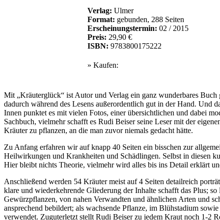
Verlag:
Ulmer
Format:
gebunden, 288 Seiten
Erscheinungstermin:
02 / 2015
Preis:
29,90 €
ISBN:
9783800175222
» Kaufen:
Mit „Kräuterglück“ ist Autor und Verlag ein ganz wunderbares Buch g
dadurch während des Lesens außerordentlich gut in der Hand. Und das
Innen punktet es mit vielen Fotos, einer übersichtlichen und dabei 
Sachbuch, vielmehr schafft es Rudi Beiser seine Leser mit der eigen
Kräuter zu pflanzen, an die man zuvor niemals gedacht hätte.
Zu Anfang erfahren wir auf knapp 40 Seiten ein bisschen zur allgeme
Heilwirkungen und Krankheiten und Schädlingen. Selbst in diesen ku
Hier bleibt nichts Theorie, vielmehr wird alles bis ins Detail erklärt 
Anschließend werden 54 Kräuter meist auf 4 Seiten detailreich porträt
klare und wiederkehrende Gliederung der Inhalte schafft das Plus; s
Gewürzpflanzen, von nahen Verwandten und ähnlichen Arten und schli
ansprechend bebildert; als wachsende Pflanze, im Blühstadium sowie o
verwendet. Zuguterletzt stellt Rudi Beiser zu jedem Kraut noch 1-2