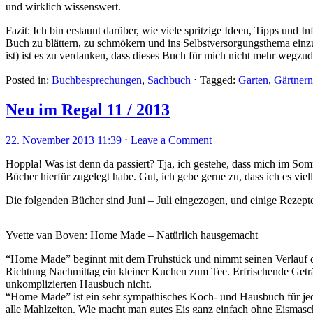
und wirklich wissenswert.
Fazit: Ich bin erstaunt darüber, wie viele spritzige Ideen, Tipps und
Buch zu blättern, zu schmökern und ins Selbstversorgungsthema einz
ist) ist es zu verdanken, dass dieses Buch für mich nicht mehr wegz
Posted in:
Buchbesprechungen
,
Sachbuch
⋅
Tagged:
Garten
,
Gärtnern
Neu im Regal 11 / 2013
22. November 2013 11:39
⋅
Leave a Comment
Hoppla! Was ist denn da passiert? Tja, ich gestehe, dass mich im So
Bücher hierfür zugelegt habe. Gut, ich gebe gerne zu, dass ich es viel
Die folgenden Bücher sind Juni – Juli eingezogen, und einige Rezept
Yvette van Boven: Home Made – Natürlich hausgemacht
“Home Made” beginnt mit dem Frühstück und nimmt seinen Verlauf du
Richtung Nachmittag ein kleiner Kuchen zum Tee. Erfrischende Geträ
unkomplizierten Hausbuch nicht.
“Home Made” ist ein sehr sympathisches Koch- und Hausbuch für jeden
alle Mahlzeiten. Wie macht man gutes Eis ganz einfach ohne Eismaschin