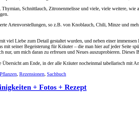
, Thymian, Schnittlauch, Zitronenmelisse und viele, viele weitere, wi
ngen.
terte Artenvorstellungen, so z.B. von Knoblauch, Chili, Minze und mehr
en mit viel Liebe zum Detail gestaltet wurden, und neben einer immense
s mit seiner Begeisterung für Kräuter – die man hier auf jeder Seite sp
ach nur, um mich daran zu erfreuen und Neues auszuprobieren. Dieses 
e Übersicht am Ende, in der alle Kräuter nocheinmal tabellarisch mi
Pflanzen
,
Rezensionen
,
Sachbuch
nigkeiten + Fotos + Rezept