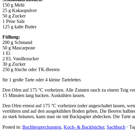
150 g Mehl
25 g Kakaopulver
50 g Zucker
1 Prise Salz
125 g kalte Butter
Füllung:
200 g Schmand
50 g Mascarpone
1 Ei
2 EL Vanillezucker
30 g Zucker
250 g frische oder TK-Beeren
für 1 große Tarte oder 4 kleine Tartelettes
Den Ofen auf 175 °C vorheizen. Alle Zutaten rasch zu einem Teig v
15 Minuten lang backen. Auskühlen lassen.
Den Ofen erneut auf 175 °C vorheizen (oder angeschaltet lassen, wen
verrühren und auf den ausgekühlten Boden geben. Die Beeren halbiere
zu stark bräunen, kann man sie mit Backpapier abdecken. Die Tarte an
Posted in:
Buchbesprechungen
,
Koch- & Backbücher
,
Sachbuch
⋅
Ta