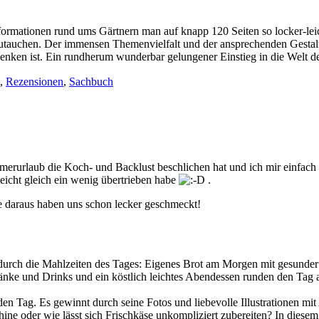
 Informationen rund ums Gärtnern man auf knapp 120 Seiten so locker-lei
utauchen. Der immensen Themenvielfalt und der ansprechenden Gestaltu
udenken ist. Ein rundherum wunderbar gelungener Einstieg in die Welt 
,
Rezensionen
,
Sachbuch
mmerurlaub die Koch- und Backlust beschlichen hat und ich mir einfach
leicht gleich ein wenig übertrieben habe
.
e daraus haben uns schon lecker geschmeckt!
rch die Mahlzeiten des Tages: Eigenes Brot am Morgen mit gesunder 
nke und Drinks und ein köstlich leichtes Abendessen runden den Tag ab
 Tag. Es gewinnt durch seine Fotos und liebevolle Illustrationen mit 
e oder wie lässt sich Frischkäse unkompliziert zubereiten? In diesem K