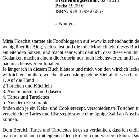
Erscheinungstermin:
02 / 2015
Preis:
19,99 €
ISBN:
978-3799505857
» Kaufen:
Mirja Hoechst startete als Foodbloggerin auf www.kuechenchaotin.de. 
wenig über ihr Blog, sich selbst und die tolle Möglichkeit, dieses Bu
einleitenden Sätzen, und macht sehr wohl deutlich, dass diese von i
Gedanken machen einem die Autorin nur noch liebenswerter, und lass
nachmachenswerten Inhalten.
Je länger ich in diesem Buch blättere und mich von den wirklich lec
wirklich erstaunlich, welche abwechslungsreiche Vielfalt dieses charm
1. Auf die Hand
2 Törtchen und Küchlein
3. Aus Schüsseln und Gläsern
4. Tartes und Tartelettes
5. Aus dem Eisschrank
finden sich je ein Keks- und Cookierezept, verschiedenste Törtchen u
verschiedene Tartes und Eisrezepte sowie eine üppige Zahl an Nasch
können.
Dem Bereich Tartes und Tartelettes ist es zu verdanken, dass ich endl
man frei und auch mit eigenen Ideen kreieren und variieren kann. D