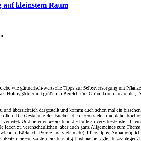
g auf kleinstem Raum
um
reiche wie gärtnerisch-wertvolle Tipps zur Selbstversorgung mit Pflan
ls Hobbygärtner mit größerem Bereich fürs Grüne kommt man hier, Da
u und übersichtlich dargestellt und kommt auch schon mal ein bisschen wi
en sollen. Die Gestaltung des Buches, die enorm vielen und dabei hoch
erleitet. Und tiefer eingetaucht in die Fülle an verschiedensten Them
 tolle Ideen zu veranschaulichen, aber auch ganz Allgemeines zum Thema
Zwiebeln, Bärlauch, Porree und viele mehr), Pflegetipps, Anbaumöglic
hkeiten bieten, sondern auch richtig Lust machen, gleich loszulegen. D