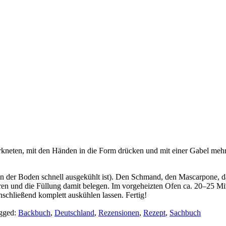
erkneten, mit den Händen in die Form drücken und mit einer Gabel meh
n der Boden schnell ausgekühlt ist). Den Schmand, den Mascarpone, da
n und die Füllung damit belegen. Im vorgeheizten Ofen ca. 20–25 Minut
schließend komplett auskühlen lassen. Fertig!
gged:
Backbuch
,
Deutschland
,
Rezensionen
,
Rezept
,
Sachbuch