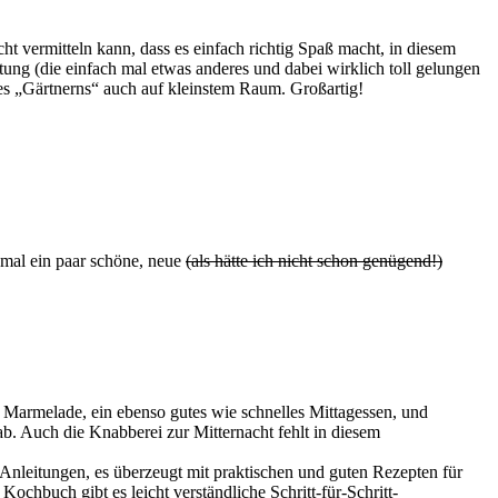
cht vermitteln kann, dass es einfach richtig Spaß macht, in diesem
ng (die einfach mal etwas anderes und dabei wirklich toll gelungen
des „Gärtnerns“ auch auf kleinstem Raum. Großartig!
 mal ein paar schöne, neue
(als hätte ich nicht schon genügend!)
Marmelade, ein ebenso gutes wie schnelles Mittagessen, und
. Auch die Knabberei zur Mitternacht fehlt in diesem
Anleitungen, es überzeugt mit praktischen und guten Rezepten für
ochbuch gibt es leicht verständliche Schritt-für-Schritt-