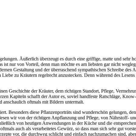
elungen. Äußerlich überzeugt es durch eine griffige, matte und sehr h
 ist nur von Vorteil, denn man möchte es am liebsten gar nicht wegleg
modernen Gestaltung und der überraschend sympathischen Schreibe des A
en Liebe zu Kräutern regelrecht anzustecken. Denn während des Lesens 
inen Geschichte der Kräuter, dem richtigen Standort, Pflege, Vermehru
rzen Kapiteln schafft der Autor es, soviel handfeste Ratschläge, Kn
und anschaulich oftmals mit Bildern untermalt.
iert. Besonders diese Pflanzenporträts sind wunderschön gelungen, denn
o lesen wir von der richtigen Anpflanzung und Pflege, von Nährstoff- 
eßlich von heutigen Anwendungen in der Küche und die entsprechende 
ftmals auch als verarbeitetes Gewürz, so dass man sich sehr gut vorst
 Rezepte vor, die durchweg schlicht und einfach nachzumachen sind, a