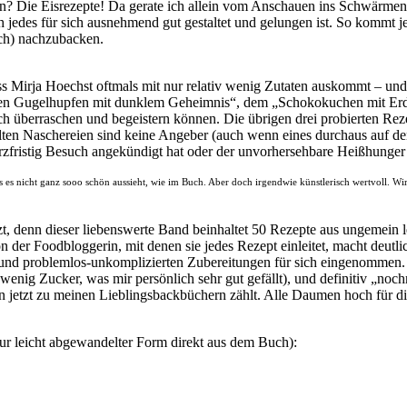
n? Die Eisrezepte! Da gerate ich allein vom Anschauen ins Schwärmen 
h jedes für sich ausnehmend gut gestaltet und gelungen ist. So kommt j
uch) nachzubacken.
ss Mirja Hoechst oftmals mit nur relativ wenig Zutaten auskommt – und
nen Gugelhupfen mit dunklem Geheimnis“, dem „Schokokuchen mit Erdnu
ch überraschen und begeistern können. Die übrigen drei probierten R
ellten Naschereien sind keine Angeber (auch wenn eines durchaus auf 
urzfristig Besuch angekündigt hat oder der unvorhersehbare Heißhunger z
ass es nicht ganz sooo schön aussieht, wie im Buch. Aber doch irgendwie künstlerisch wertvoll. W
tzt, denn dieser liebenswerte Band beinhaltet 50 Rezepte aus ungemei
 der Foodbloggerin, mit denen sie jedes Rezept einleitet, macht deutli
nd problemlos-unkomplizierten Zubereitungen für sich eingenommen. Z
enig Zucker, was mir persönlich sehr gut gefällt), und definitiv „noc
hon jetzt zu meinen Lieblingsbackbüchern zählt. Alle Daumen hoch für 
nur leicht abgewandelter Form direkt aus dem Buch):