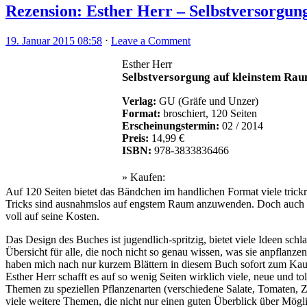
Rezension: Esther Herr – Selbstversorgun
19. Januar 2015 08:58
⋅
Leave a Comment
Esther Herr
Selbstversorgung auf kleinstem Ra
Verlag:
GU (Gräfe und Unzer)
Format:
broschiert, 120 Seiten
Erscheinungstermin:
02 / 2014
Preis:
14,99 €
ISBN:
978-3833836466
» Kaufen:
Auf 120 Seiten bietet das Bändchen im handlichen Format viele trick
Tricks sind ausnahmslos auf engstem Raum anzuwenden. Doch auch a
voll auf seine Kosten.
Das Design des Buches ist jugendlich-spritzig, bietet viele Ideen schla
Übersicht für alle, die noch nicht so genau wissen, was sie anpflanz
haben mich nach nur kurzem Blättern in diesem Buch sofort zum Kauf v
Esther Herr schafft es auf so wenig Seiten wirklich viele, neue und
Themen zu speziellen Pflanzenarten (verschiedene Salate, Tomaten, 
viele weitere Themen, die nicht nur einen guten Überblick über Möglic