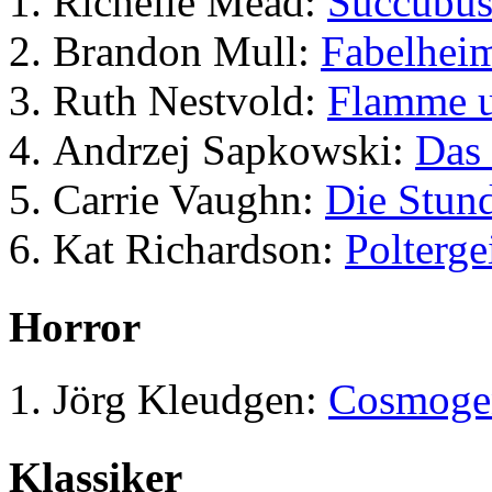
Richelle Mead:
Succubus
Brandon Mull:
Fabelhei
Ruth Nestvold:
Flamme u
Andrzej Sapkowski:
Das 
Carrie Vaughn:
Die Stun
Kat Richardson:
Polterge
Horror
Jörg Kleudgen:
Cosmoge
Klassiker