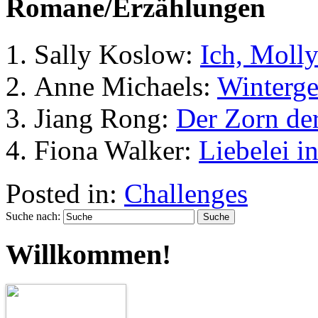
Romane/Erzählungen
Sally Koslow:
Ich, Molly
Anne Michaels:
Winterg
Jiang Rong:
Der Zorn de
Fiona Walker:
Liebelei i
Posted in:
Challenges
Suche nach:
Willkommen!