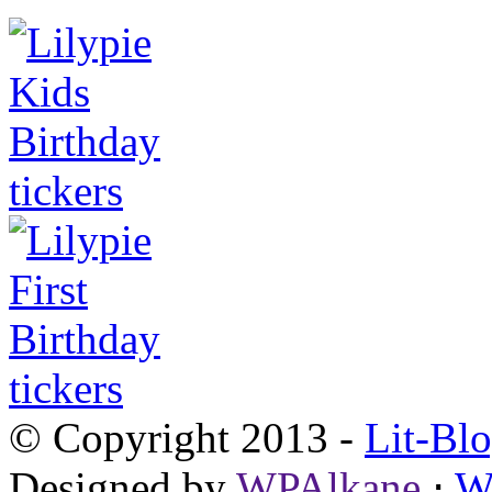
© Copyright 2013 -
Lit-Bl
Designed by
WPAlkane
⋅
W