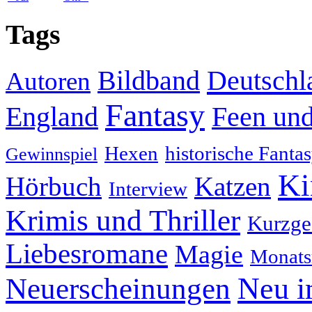
Tags
Deutschl
Bildband
Autoren
Fantasy
England
Feen und
Hexen
historische Fanta
Gewinnspiel
Ki
Hörbuch
Katzen
Interview
Krimis und Thriller
Kurzge
Liebesromane
Magie
Monats
Neu i
Neuerscheinungen