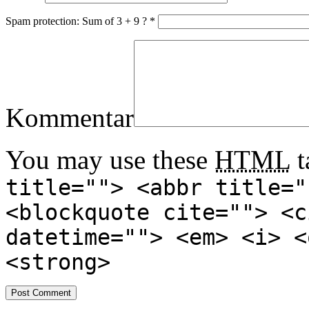
Spam protection: Sum of 3 + 9 ?
*
Kommentar
You may use these
HTML
t
title=""> <abbr title="
<blockquote cite=""> <c
datetime=""> <em> <i> <
<strong>