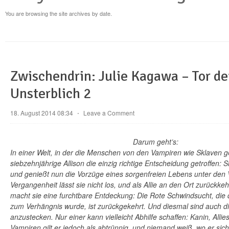
You are browsing the site archives by date.
Zwischendrin: Julie Kagawa – Tor de
Unsterblich 2
18. August 2014 08:34
⋅
Leave a Comment
Darum geht’s:
In einer Welt, in der die Menschen von den Vampiren wie Sklaven g
siebzehnjährige Allison die einzig richtige Entscheidung getroffen: S
und genießt nun die Vorzüge eines sorgenfreien Lebens unter den 
Vergangenheit lässt sie nicht los, und als Allie an den Ort zurückkeh
macht sie eine furchtbare Entdeckung: Die Rote Schwindsucht, die
zum Verhängnis wurde, ist zurückgekehrt. Und diesmal sind auch di
anzustecken. Nur einer kann vielleicht Abhilfe schaffen: Kanin, Alli
Vampiren gilt er jedoch als abtrünnig, und niemand weiß, wo er sich a