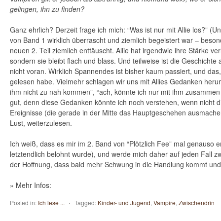
gelingen, ihn zu finden?
Ganz ehrlich? Derzeit frage ich mich: “Was ist nur mit Allie los?” (
von Band 1 wirklich überrascht und ziemlich begeistert war – besond
neuen 2. Teil ziemlich enttäuscht. Allie hat irgendwie ihre Stärke ver
sondern sie bleibt flach und blass. Und teilweise ist die Geschicht
nicht voran. Wirklich Spannendes ist bisher kaum passiert, und das,
gelesen habe. Vielmehr schlagen wir uns mit Allies Gedanken herum,
ihm nicht zu nah kommen”, “ach, könnte ich nur mit ihm zusammen 
gut, denn diese Gedanken könnte ich noch verstehen, wenn nicht d
Ereignisse (die gerade in der Mitte das Hauptgeschehen ausmachen
Lust, weiterzulesen.
Ich weiß, dass es mir im 2. Band von “Plötzlich Fee” mal genauso 
letztendlich belohnt wurde), und werde mich daher auf jeden Fall zw
der Hoffnung, dass bald mehr Schwung in die Handlung kommt und 
» Mehr Infos:
Posted in:
Ich lese ...
⋅
Tagged:
Kinder- und Jugend
,
Vampire
,
Zwischendrin