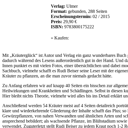
Verlag:
Ulmer
Format:
gebunden, 288 Seiten
Erscheinungstermin:
02 / 2015
Preis:
29,90 €
ISBN:
9783800175222
» Kaufen:
Mit „Kräuterglück“ ist Autor und Verlag ein ganz wunderbares Buch g
dadurch während des Lesens außerordentlich gut in der Hand. Und das
Innen punktet es mit vielen Fotos, einer übersichtlichen und dabei 
Sachbuch, vielmehr schafft es Rudi Beiser seine Leser mit der eigen
Kräuter zu pflanzen, an die man zuvor niemals gedacht hätte.
Zu Anfang erfahren wir auf knapp 40 Seiten ein bisschen zur allgeme
Heilwirkungen und Krankheiten und Schädlingen. Selbst in diesen ku
Hier bleibt nichts Theorie, vielmehr wird alles bis ins Detail erklärt 
Anschließend werden 54 Kräuter meist auf 4 Seiten detailreich porträt
klare und wiederkehrende Gliederung der Inhalte schafft das Plus; s
Gewürzpflanzen, von nahen Verwandten und ähnlichen Arten und schli
ansprechend bebildert; als wachsende Pflanze, im Blühstadium sowie o
verwendet. Zuguterletzt stellt Rudi Beiser zu jedem Kraut noch 1-2