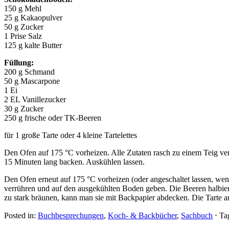
150 g Mehl
25 g Kakaopulver
50 g Zucker
1 Prise Salz
125 g kalte Butter
Füllung:
200 g Schmand
50 g Mascarpone
1 Ei
2 EL Vanillezucker
30 g Zucker
250 g frische oder TK-Beeren
für 1 große Tarte oder 4 kleine Tartelettes
Den Ofen auf 175 °C vorheizen. Alle Zutaten rasch zu einem Teig v
15 Minuten lang backen. Auskühlen lassen.
Den Ofen erneut auf 175 °C vorheizen (oder angeschaltet lassen, wen
verrühren und auf den ausgekühlten Boden geben. Die Beeren halbiere
zu stark bräunen, kann man sie mit Backpapier abdecken. Die Tarte an
Posted in:
Buchbesprechungen
,
Koch- & Backbücher
,
Sachbuch
⋅
Ta