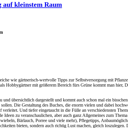
g auf kleinstem Raum
um
reiche wie gärtnerisch-wertvolle Tipps zur Selbstversorgung mit Pflan
ls Hobbygärtner mit größerem Bereich fürs Grüne kommt man hier, Da
u und übersichtlich dargestellt und kommt auch schon mal ein bisschen wi
en sollen. Die Gestaltung des Buches, die enorm vielen und dabei hoch
erleitet. Und tiefer eingetaucht in die Fülle an verschiedensten Them
 tolle Ideen zu veranschaulichen, aber auch ganz Allgemeines zum Thema
Zwiebeln, Bärlauch, Porree und viele mehr), Pflegetipps, Anbaumöglic
hkeiten bieten, sondern auch richtig Lust machen, gleich loszulegen. D