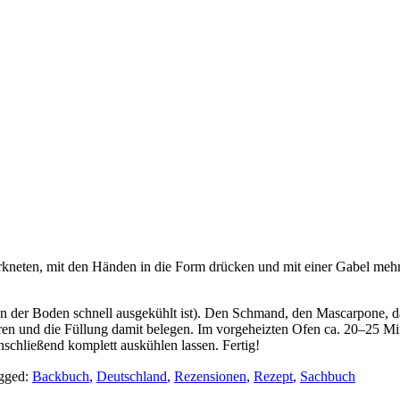
erkneten, mit den Händen in die Form drücken und mit einer Gabel meh
n der Boden schnell ausgekühlt ist). Den Schmand, den Mascarpone, da
n und die Füllung damit belegen. Im vorgeheizten Ofen ca. 20–25 Minut
schließend komplett auskühlen lassen. Fertig!
gged:
Backbuch
,
Deutschland
,
Rezensionen
,
Rezept
,
Sachbuch