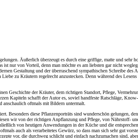
elungen. Äußerlich überzeugt es durch eine griffige, matte und sehr h
 ist nur von Vorteil, denn man möchte es am liebsten gar nicht wegleg
modernen Gestaltung und der überraschend sympathischen Schreibe des A
en Liebe zu Kräutern regelrecht anzustecken. Denn während des Lesens 
inen Geschichte der Kräuter, dem richtigen Standort, Pflege, Vermehru
rzen Kapiteln schafft der Autor es, soviel handfeste Ratschläge, Kn
und anschaulich oftmals mit Bildern untermalt.
iert. Besonders diese Pflanzenporträts sind wunderschön gelungen, denn
o lesen wir von der richtigen Anpflanzung und Pflege, von Nährstoff- 
eßlich von heutigen Anwendungen in der Küche und die entsprechende 
ftmals auch als verarbeitetes Gewürz, so dass man sich sehr gut vorst
 Rezepte vor, die durchweg schlicht und einfach nachzumachen sind, a