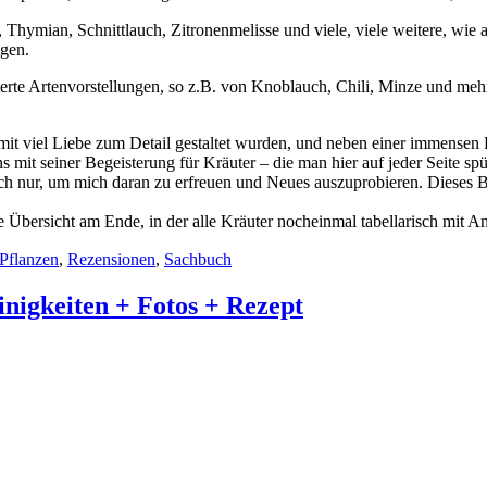
, Thymian, Schnittlauch, Zitronenmelisse und viele, viele weitere, wi
ngen.
terte Artenvorstellungen, so z.B. von Knoblauch, Chili, Minze und mehr
en mit viel Liebe zum Detail gestaltet wurden, und neben einer immense
s mit seiner Begeisterung für Kräuter – die man hier auf jeder Seite sp
ach nur, um mich daran zu erfreuen und Neues auszuprobieren. Dieses 
e Übersicht am Ende, in der alle Kräuter nocheinmal tabellarisch mi
Pflanzen
,
Rezensionen
,
Sachbuch
nigkeiten + Fotos + Rezept