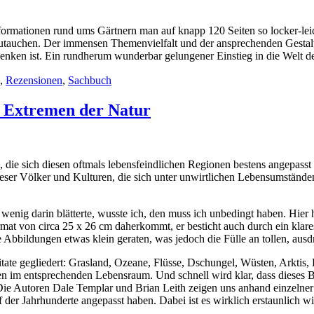
 Informationen rund ums Gärtnern man auf knapp 120 Seiten so locker-lei
utauchen. Der immensen Themenvielfalt und der ansprechenden Gestaltu
udenken ist. Ein rundherum wunderbar gelungener Einstieg in die Welt 
,
Rezensionen
,
Sachbuch
n Extremen der Natur
n, die sich diesen oftmals lebensfeindlichen Regionen bestens angepa
eser Völker und Kulturen, die sich unter unwirtlichen Lebensumständen
wenig darin blätterte, wusste ich, den muss ich unbedingt haben. Hier 
rmat von circa 25 x 26 cm daherkommt, er besticht auch durch ein klare
 Abbildungen etwas klein geraten, was jedoch die Fülle an tollen, aus
te gegliedert: Grasland, Ozeane, Flüsse, Dschungel, Wüsten, Arktis, B
 im entsprechenden Lebensraum. Und schnell wird klar, dass dieses Bu
. Die Autoren Dale Templar und Brian Leith zeigen uns anhand einzelne
er Jahrhunderte angepasst haben. Dabei ist es wirklich erstaunlich wi