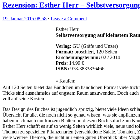
Rezension: Esther Herr – Selbstversorgun
19. Januar 2015 08:58
⋅
Leave a Comment
Esther Herr
Selbstversorgung auf kleinstem Ra
Verlag:
GU (Gräfe und Unzer)
Format:
broschiert, 120 Seiten
Erscheinungstermin:
02 / 2014
Preis:
14,99 €
ISBN:
978-3833836466
» Kaufen:
Auf 120 Seiten bietet das Bändchen im handlichen Format viele trick
Tricks sind ausnahmslos auf engstem Raum anzuwenden. Doch auch a
voll auf seine Kosten.
Das Design des Buches ist jugendlich-spritzig, bietet viele Ideen schla
Übersicht für alle, die noch nicht so genau wissen, was sie anpflanz
haben mich nach nur kurzem Blättern in diesem Buch sofort zum Kauf v
Esther Herr schafft es auf so wenig Seiten wirklich viele, neue und
Themen zu speziellen Pflanzenarten (verschiedene Salate, Tomaten, 
viele weitere Themen, die nicht nur einen guten Überblick über Möglic