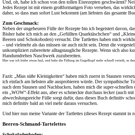
Und, oh, habe ich schon von den tollen Eisrezepten geschwärmt? Nei
Jedes Rezept ist mit einem großformatigen Foto versehen, das wirklic
daher, so dass man sofort Lust bekommt (am liebsten das gesamte B
Zum Geschmack:
Neben der ungeheuren Fülle der Rezepte bin ich begeistert davon, da
Bisher habe ich mich an den „Gefüllten Quarktäschchen“ und „Klei
Beeren und Schokoboden) versucht. Die Tartlettes haben mich wirkli
– und vielmehr als das müssen sie auch nicht sein. Denn die vorgest
unkompliziert zubereitete alltagstaugliche Rezepte. Wenn sich also k
Handumdrehen Naschwerk zuzubereiten.
Hier war ich leider etwas faul, und habe die Füllung im Gugelhupf mehr schnell verteilt, so d
Fazit: „Mias süße Kleinigkeiten“ haben mich zuerst in Staunen verse
ich einfach am liebsten alle ausprobieren würde. Der sympathische Ton
nach dem Staunen und Nachbacken, haben mich die super-schnellen u
ein „WOW“-Effekt aus, aber es schmeckte durchaus lecker (auch mit w
abwechslungsreiche Fülle sorgt dafür, dass dieses Buch definitiv sc
mich definitiv bald an viel mehr daraus versuchen.
Und hier nun meine Variante der Tartlettes (dieses Rezept stammt in 
Beeren-Schmand-Tartelettes
Schokoladenboden: