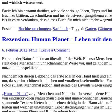
und wirklich wissenswert.
Fazit: Ich bin erstaunt darüber, wie viele spritzige Ideen, Tipps und
Buch zu blättern, zu schmökern und ins Selbstversorgungsthema einz
ist) ist es zu verdanken, dass dieses Buch für mich nicht mehr wegz
Posted in:
Buchbesprechungen
,
Sachbuch
⋅
Tagged:
Garten
,
Gärtnern
Rezension: Human Planet – Leben mit de
6. Februar 2012 14:53
⋅
Leave a Comment
Extreme der Natur findet man überall auf der Welt. Ebenso Mensche
stellt diese Menschen in unnachahmlicher Weise vor, und zeigt dem L
nutzen und respektieren.
Nachdem ich diesen Bildband das erste Mal in der Hand hielt und ein 
nur, dass er im schönen handlichen und vorallem lesefreundlichen Fo
Fotos zulässt. Manchmal jedoch sind gerate des Layouts wegen einige
„Human Planet“
zeigt Menschen und Natur in acht verschiedene Habita
von eindrucksvollen Naturschauspielen und ungewöhnlichen Bräuchen
spannende Texte zu bieten hat, die einen richtig in den Bann ziehen
leisten und welchen ungünstigen Lebensbedingungen wir uns im Lauf d
und ganz eigene Sitten und Rituale erlernt haben.