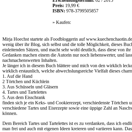
Erscheinungstermin:
02 / 2015
Preis:
19,99 €
ISBN:
978-3799505857
» Kaufen:
Mirja Hoechst startete als Foodbloggerin auf www.kuechenchaotin.de. 
wenig über ihr Blog, sich selbst und die tolle Möglichkeit, dieses Bu
einleitenden Sätzen, und macht sehr wohl deutlich, dass diese von i
Gedanken machen einem die Autorin nur noch liebenswerter, und lass
nachmachenswerten Inhalten.
Je länger ich in diesem Buch blättere und mich von den wirklich lec
wirklich erstaunlich, welche abwechslungsreiche Vielfalt dieses charm
1. Auf die Hand
2 Törtchen und Küchlein
3. Aus Schüsseln und Gläsern
4. Tartes und Tartelettes
5. Aus dem Eisschrank
finden sich je ein Keks- und Cookierezept, verschiedenste Törtchen u
verschiedene Tartes und Eisrezepte sowie eine üppige Zahl an Nasch
können.
Dem Bereich Tartes und Tartelettes ist es zu verdanken, dass ich endl
man frei und auch mit eigenen Ideen kreieren und variieren kann. D