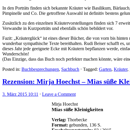
In den Porträts finden sich bekannte Kräuter wie Basilikum, Bärlauch
Pimpinelle und Co. Die getroffene Auswahl ist definitiv bestens gelu
Zusätzlich zu den einzelnen Kräutervorstellungen finden sich 7 erwei
Verwandte in Kurzporträts und ebenfalls schön bebildert vor.
Fazit: „Kräuterglück“ ist eines dieser Bücher, die von vorn bis hint
wunderbar sympathische Texte bereithalten. Rudi Beiser schafft es, un
dieses Jahr jede geeignete Ecke mit Kräutern bepflanzen werde, einf
Wunderschön!
(Das Einzige, dass das Buch noch perfekter machen könnte, wäre ein
Posted in:
Buchbesprechungen
,
Sachbuch
⋅
Tagged:
Garten
,
Kräuter
,
Rezension: Mirja Hoechst – Mias süße Klei
3. März 2015 10:11
⋅
Leave a Comment
Mirja Hoechst
Mias süße Kleinigkeiten
Verlag:
Thorbecke
Format:
gebunden, 136 S.