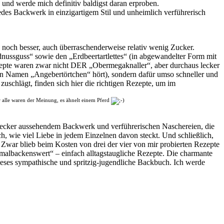
und werde mich definitiv baldigst daran erproben.
edes Backwerk in einzigartigem Stil und unheimlich verführerisch
 noch besser, auch überraschenderweise relativ wenig Zucker.
ssguss“ sowie den „Erdbeertartlettes“ (in abgewandelter Form mit
ezepte waren zwar nicht DER „Obermegaknaller“, aber durchaus lecker
den Namen „Angebertörtchen“ hört), sondern dafür umso schneller und
uschlägt, finden sich hier die richtigen Rezepte, um im
ir alle waren der Meinung, es ähnelt einem Pferd
n lecker aussehendem Backwerk und verführerischen Naschereien, die
ch, wie viel Liebe in jedem Einzelnen davon steckt. Und schließlich,
war blieb beim Kosten von drei der vier von mir probierten Rezepte
hmalbackenswert“ – einfach alltagstaugliche Rezepte. Die charmante
dieses sympathische und spritzig-jugendliche Backbuch. Ich werde