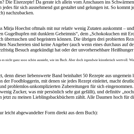
n? Die Eisrezepte! Da gerate ich allein vom Anschauen ins Schwärmen 
h jedes für sich ausnehmend gut gestaltet und gelungen ist. So kommt j
uch) nachzubacken.
ss Mirja Hoechst oftmals mit nur relativ wenig Zutaten auskommt – und
nen Gugelhupfen mit dunklem Geheimnis“, dem „Schokokuchen mit Erdnu
ch überraschen und begeistern können. Die übrigen drei probierten R
ellten Naschereien sind keine Angeber (auch wenn eines durchaus auf 
urzfristig Besuch angekündigt hat oder der unvorhersehbare Heißhunger z
ass es nicht ganz sooo schön aussieht, wie im Buch. Aber doch irgendwie künstlerisch wertvoll. W
tzt, denn dieser liebenswerte Band beinhaltet 50 Rezepte aus ungemei
 der Foodbloggerin, mit denen sie jedes Rezept einleitet, macht deutli
nd problemlos-unkomplizierten Zubereitungen für sich eingenommen. Z
enig Zucker, was mir persönlich sehr gut gefällt), und definitiv „noc
hon jetzt zu meinen Lieblingsbackbüchern zählt. Alle Daumen hoch für 
nur leicht abgewandelter Form direkt aus dem Buch):