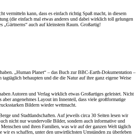
cht vermitteln kann, dass es einfach richtig Spaß macht, in diesem
ng (die einfach mal etwas anderes und dabei wirklich toll gelungen
des „Gärtnerns“ auch auf kleinstem Raum. Großartig!
sst haben. „Human Planet“ – das Buch zur BBC-Earth-Dokumentation –
 tagtäglich behaupten und die die Natur auf ihre ganz eigene Weise
haben Autoren und Verlag wirklich etwas Großartiges geleistet. Nicht
s aber angenehmes Layout im Innenteil, dass viele großformatige
drucksstarken Bildern wieder wettmacht.
erge und Stadtlandschaften. Auf jeweils circa 30 Seiten lesen wir
ch nicht nur wundervolle Bilder, sondern auch informative und
r Menschen und ihren Familien, was wir auf der ganzen Welt täglich
e wir es schaffen, unter den unwirtlichsten Umständen zu überleben