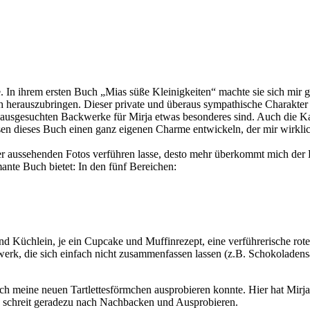
In ihrem ersten Buch „Mias süße Kleinigkeiten“ machte sie sich mir gl
ch herauszubringen. Dieser private und überaus sympathische Charakter 
hr ausgesuchten Backwerke für Mirja etwas besonderes sind. Auch die Ka
en dieses Buch einen ganz eigenen Charme entwickeln, der mir wirklich
ker aussehenden Fotos verführen lasse, desto mehr überkommt mich der
ante Buch bietet: In den fünf Bereichen:
nd Küchlein, je ein Cupcake und Muffinrezept, eine verführerische rote
werk, die sich einfach nicht zusammenfassen lassen (z.B. Schokoladens
ich meine neuen Tartlettesförmchen ausprobieren konnte. Hier hat Mirja
as schreit geradezu nach Nachbacken und Ausprobieren.