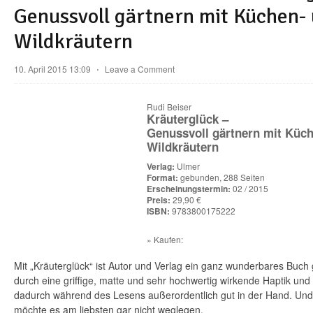
Genussvoll gärtnern mit Küchen-
Wildkräutern
10. April 2015 13:09
⋅
Leave a Comment
Rudi Beiser
Kräuterglück –
Genussvoll gärtnern mit Küc
Wildkräutern
Verlag:
Ulmer
Format:
gebunden, 288 Seiten
Erscheinungstermin:
02 / 2015
Preis:
29,90 €
ISBN:
9783800175222
» Kaufen:
Mit „Kräuterglück“ ist Autor und Verlag ein ganz wunderbares Buch
durch eine griffige, matte und sehr hochwertig wirkende Haptik und 
dadurch während des Lesens außerordentlich gut in der Hand. Und 
möchte es am liebsten gar nicht weglegen.