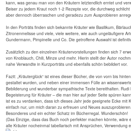
kann, was genau man von den Kräutern letztendlich erntet und verwe
Beiser zu jedem Kraut noch 1-2 Rezepte vor, die durchweg schlich
aber dennoch überraschen und geradezu zum Ausprobieren anreg
In den Porträts finden sich bekannte Kräuter wie Basilikum, Bärlauc
Zitronenmelisse und viele, viele weitere, wie auch ungeläufigere Ar
Gundermann, Pimpinelle und Co. Die getroffene Auswahl ist definit
Zusätzlich zu den einzelnen Kräutervorstellungen finden sich 7 erwe
von Knoblauch, Chili, Minze und mehr. Hierin stellt der Autor noch
nahe Verwandte in Kurzporträts und ebenfalls schön bebildert vor.
Fazit: „Kräuterglück“ ist eines dieser Bücher, die von vorn bis hinten
gestaltet wurden, und neben einer immensen Fülle an wissenswerte
Bebilderung und wunderbar sympathische Texte bereithalten. Rudi Be
Begeisterung für Kräuter – die man hier auf jeder Seite spüren kan
ist es zu verdanken, dass ich dieses Jahr jede geeignete Ecke mit 
einfach nur, um mich daran zu erfreuen und Neues auszuprobieren.
Besonderes und ein echter Schatz im Bücherregal. Wunderschön!
(Das Einzige, dass das Buch noch perfekter machen könnte, wäre e
alle Kräuter nocheinmal tabellarisch mit Ansprüchen, Verwendung