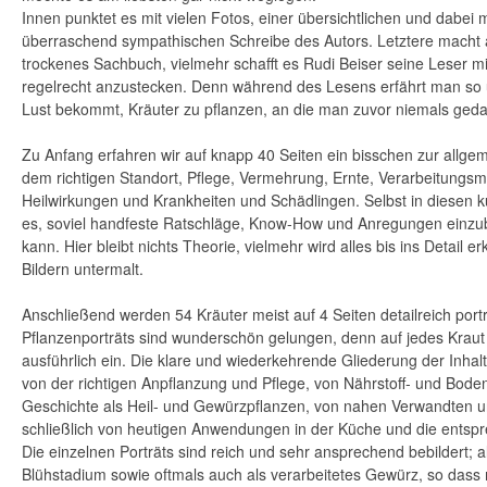
Innen punktet es mit vielen Fotos, einer übersichtlichen und dabe
überraschend sympathischen Schreibe des Autors. Letztere macht 
trockenes Sachbuch, vielmehr schafft es Rudi Beiser seine Leser m
regelrecht anzustecken. Denn während des Lesens erfährt man so un
Lust bekommt, Kräuter zu pflanzen, an die man zuvor niemals geda
Zu Anfang erfahren wir auf knapp 40 Seiten ein bisschen zur allge
dem richtigen Standort, Pflege, Vermehrung, Ernte, Verarbeitungsm
Heilwirkungen und Krankheiten und Schädlingen. Selbst in diesen ku
es, soviel handfeste Ratschläge, Know-How und Anregungen einzu
kann. Hier bleibt nichts Theorie, vielmehr wird alles bis ins Detail e
Bildern untermalt.
Anschließend werden 54 Kräuter meist auf 4 Seiten detailreich port
Pflanzenporträts sind wunderschön gelungen, denn auf jedes Kraut 
ausführlich ein. Die klare und wiederkehrende Gliederung der Inhalte
von der richtigen Anpflanzung und Pflege, von Nährstoff- und Bod
Geschichte als Heil- und Gewürzpflanzen, von nahen Verwandten u
schließlich von heutigen Anwendungen in der Küche und die entsp
Die einzelnen Porträts sind reich und sehr ansprechend bebildert; 
Blühstadium sowie oftmals auch als verarbeitetes Gewürz, so dass 