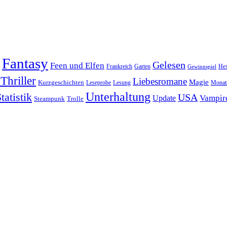
Fantasy
Gelesen
Feen und Elfen
Frankreich
Garten
He
Gewinnspiel
Thriller
Liebesromane
Magie
Kurzgeschichten
Leseprobe
Lesung
Monats
Unterhaltung
tatistik
USA
Vampir
Update
Steampunk
Trolle