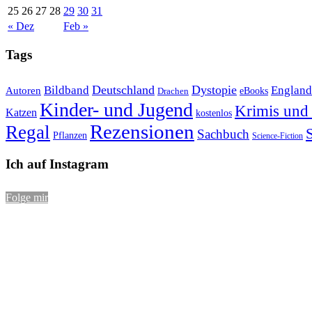
25
26
27
28
29
30
31
« Dez
Feb »
Tags
Bildband
Deutschland
Dystopie
England
Autoren
eBooks
Drachen
Kinder- und Jugend
Krimis und 
Katzen
kostenlos
Rezensionen
Regal
S
Sachbuch
Pflanzen
Science-Fiction
Ich auf Instagram
Folge mir