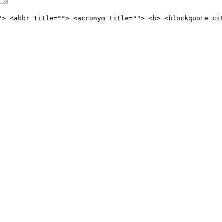
"> <abbr title=""> <acronym title=""> <b> <blockquote ci