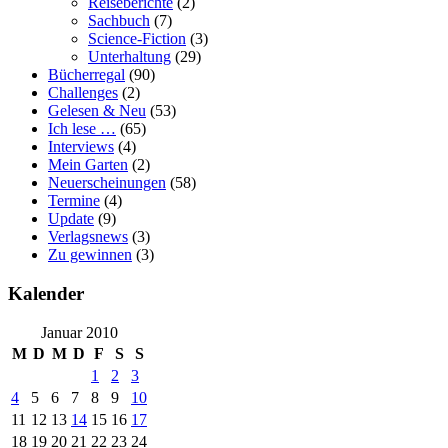
Reiseberichte
(2)
Sachbuch
(7)
Science-Fiction
(3)
Unterhaltung
(29)
Bücherregal
(90)
Challenges
(2)
Gelesen & Neu
(53)
Ich lese …
(65)
Interviews
(4)
Mein Garten
(2)
Neuerscheinungen
(58)
Termine
(4)
Update
(9)
Verlagsnews
(3)
Zu gewinnen
(3)
Kalender
Januar 2010
M
D
M
D
F
S
S
1
2
3
4
5
6
7
8
9
10
11
12
13
14
15
16
17
18
19
20
21
22
23
24