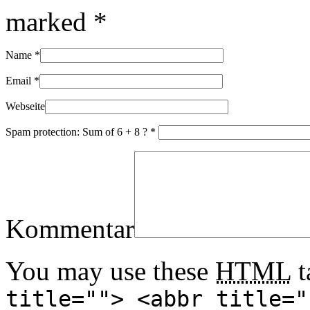
marked
*
Name
*
Email
*
Webseite
Spam protection: Sum of 6 + 8 ?
*
Kommentar
You may use these
HTML
t
title=""> <abbr title="