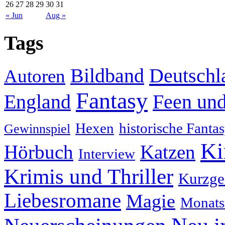
26
27
28
29
30
31
« Jun
Aug »
Tags
Deutschl
Bildband
Autoren
Fantasy
England
Feen und
Hexen
historische Fanta
Gewinnspiel
Ki
Hörbuch
Katzen
Interview
Krimis und Thriller
Kurzge
Liebesromane
Magie
Monats