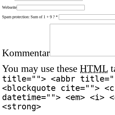
Webseite
Spam protection: Sum of 1 + 9 ?
*
Kommentar
You may use these
HTML
t
title=""> <abbr title="
<blockquote cite=""> <c
datetime=""> <em> <i> <
<strong>