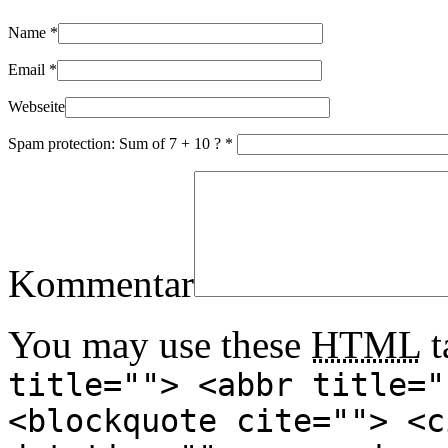
Name
*
Email
*
Webseite
Spam protection: Sum of 7 + 10 ?
*
Kommentar
You may use these
HTML
t
title=""> <abbr title="
<blockquote cite=""> <c