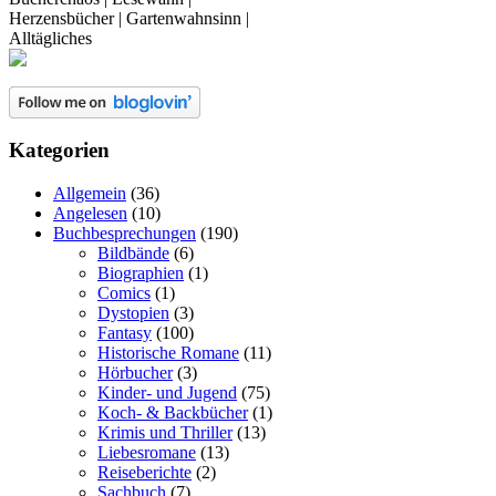
Herzensbücher | Gartenwahnsinn |
Alltägliches
Kategorien
Allgemein
(36)
Angelesen
(10)
Buchbesprechungen
(190)
Bildbände
(6)
Biographien
(1)
Comics
(1)
Dystopien
(3)
Fantasy
(100)
Historische Romane
(11)
Hörbucher
(3)
Kinder- und Jugend
(75)
Koch- & Backbücher
(1)
Krimis und Thriller
(13)
Liebesromane
(13)
Reiseberichte
(2)
Sachbuch
(7)