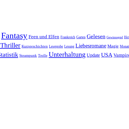
Fantasy
Gelesen
Feen und Elfen
Frankreich
Garten
He
Gewinnspiel
Thriller
Liebesromane
Magie
Kurzgeschichten
Leseprobe
Lesung
Monats
Unterhaltung
tatistik
USA
Vampir
Update
Steampunk
Trolle