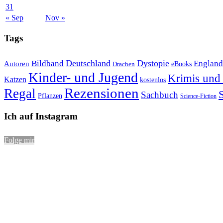
31
« Sep
Nov »
Tags
Bildband
Deutschland
Dystopie
England
Autoren
eBooks
Drachen
Kinder- und Jugend
Krimis und 
Katzen
kostenlos
Rezensionen
Regal
S
Sachbuch
Pflanzen
Science-Fiction
Ich auf Instagram
Folge mir