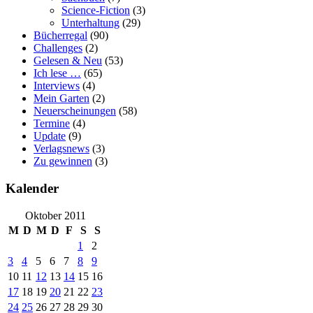
Science-Fiction
(3)
Unterhaltung
(29)
Bücherregal
(90)
Challenges
(2)
Gelesen & Neu
(53)
Ich lese …
(65)
Interviews
(4)
Mein Garten
(2)
Neuerscheinungen
(58)
Termine
(4)
Update
(9)
Verlagsnews
(3)
Zu gewinnen
(3)
Kalender
Oktober 2011
M
D
M
D
F
S
S
1
2
3
4
5
6
7
8
9
10
11
12
13
14
15
16
17
18
19
20
21
22
23
24
25
26
27
28
29
30