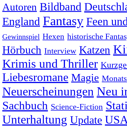
Deutschl
Bildband
Autoren
Fantasy
England
Feen und
Hexen
historische Fanta
Gewinnspiel
Ki
Hörbuch
Katzen
Interview
Krimis und Thriller
Kurzge
Liebesromane
Magie
Monats
Neu i
Neuerscheinungen
Stat
Sachbuch
Science-Fiction
Unterhaltung
US
Update