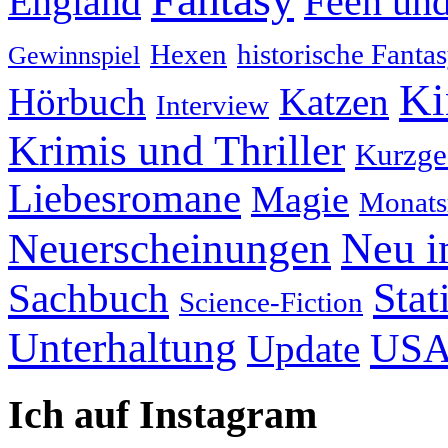
England
Feen und
Hexen
historische Fanta
Gewinnspiel
Ki
Hörbuch
Katzen
Interview
Krimis und Thriller
Kurzge
Liebesromane
Magie
Monats
Neu i
Neuerscheinungen
Stat
Sachbuch
Science-Fiction
Unterhaltung
US
Update
Ich auf Instagram