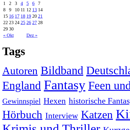
1
2
3
4
5
6
7
8
9
10
11
12
13
14
15
16
17
18
19
20
21
22
23
24
25
26
27
28
29
30
« Okt
Dez »
Tags
Deutschl
Bildband
Autoren
Fantasy
England
Feen und
Hexen
historische Fanta
Gewinnspiel
Ki
Hörbuch
Katzen
Interview
Krimis und Thriller
Kurzge