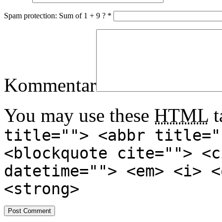
Spam protection: Sum of 1 + 9 ?
*
Kommentar
You may use these
HTML
t
title=""> <abbr title="
<blockquote cite=""> <c
datetime=""> <em> <i> <
<strong>