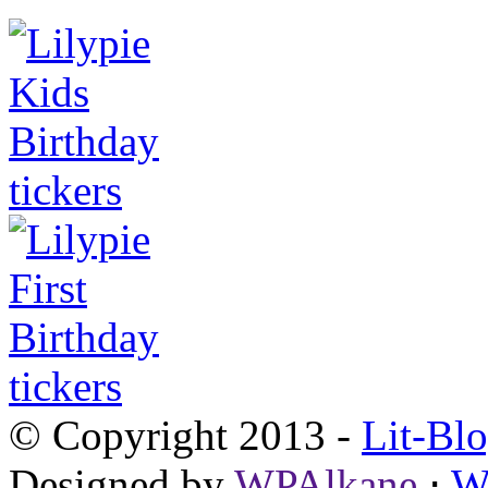
© Copyright 2013 -
Lit-Bl
Designed by
WPAlkane
⋅
W