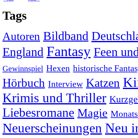
Tags
Deutschl
Bildband
Autoren
Fantasy
England
Feen und
Hexen
historische Fanta
Gewinnspiel
Ki
Hörbuch
Katzen
Interview
Krimis und Thriller
Kurzge
Liebesromane
Magie
Monats
Neu i
Neuerscheinungen