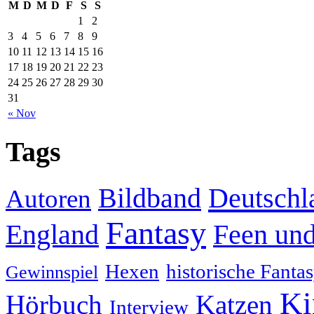
M
D
M
D
F
S
S
1
2
3
4
5
6
7
8
9
10
11
12
13
14
15
16
17
18
19
20
21
22
23
24
25
26
27
28
29
30
31
« Nov
Tags
Deutschl
Bildband
Autoren
Fantasy
England
Feen und
Hexen
historische Fanta
Gewinnspiel
Ki
Hörbuch
Katzen
Interview